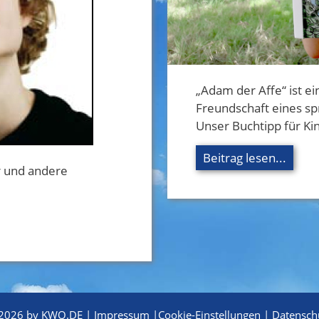
„Adam der Affe“ ist e
Freundschaft eines s
Unser Buchtipp für Ki
Beitrag lesen...
r und andere
2026 by KWQ.DE |
Impressum
|
Cookie-Einstellungen
|
Datensch