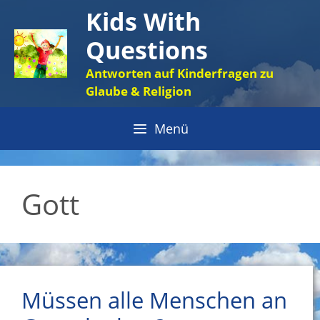
Zum
Kids With
Inhalt
Questions
springen
Antworten auf Kinderfragen zu
Glaube & Religion
Menü
Gott
Müssen alle Menschen an