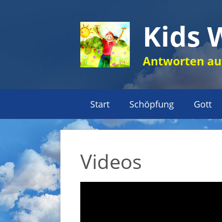
Zum
Inhalt
Kids 
springen
Antworten auf
Start
Schöpfung
Gott
Videos