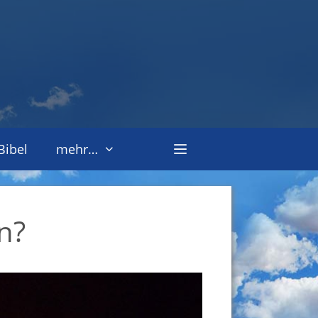
Bibel
mehr…
n?