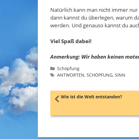
Natürlich kann man nicht immer nur g
dann kannst du überlegen, warum das 
werden. Und genauso kannst du auch 
Viel Spaß dabei!
Anmerkung: Wir haben keinen materi
Kategorien
Schöpfung
SCHLAGWÖRTER
ANTWORTEN
,
SCHÖPFUNG
,
SINN
Wie ist die Welt entstanden?