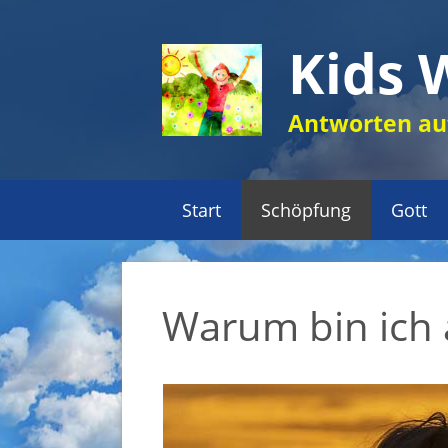
Zum
Inhalt
Kids 
springen
Antworten auf
Start
Schöpfung
Gott
Warum bin ich 