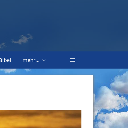
Bibel
mehr…